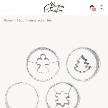
0
Zum
Home
Shop
Ausstecher Set
Inhalt
springen