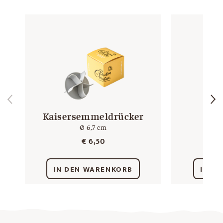
Kaisersemmeldrücker
Gä
Ø 6,7 cm
mit
€
6,50
IN DEN WARENKORB
IN D