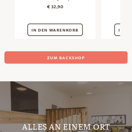
€
32,90
IN DEN WARENKORB
IN D
ZUM BACKSHOP
ALLES AN EINEM ORT