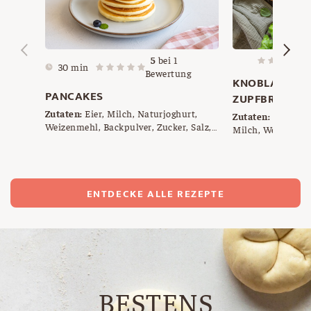
5
bei
1
30 min
Bewertung
KNOBLAUCH 
PANCAKES
ZUPFBROT
Zutaten:
Eier, Milch, Naturjoghurt,
Zutaten:
lauwarme
Weizenmehl, Backpulver, Zucker, Salz,
Milch, Weizenmehl
etwas Butter
Backmalz, frische
Wahl, Knoblauchz
ENTDECKE ALLE REZEPTE
BESTENS