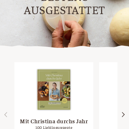
AUSGESTATTET
Mit Christina durchs Jahr
Mag
100 Lieblingsrezepte
S