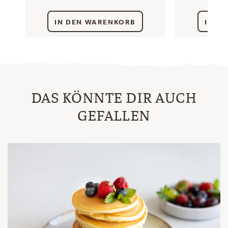
IN DEN WARENKORB
IN D
DAS KÖNNTE DIR AUCH
GEFALLEN