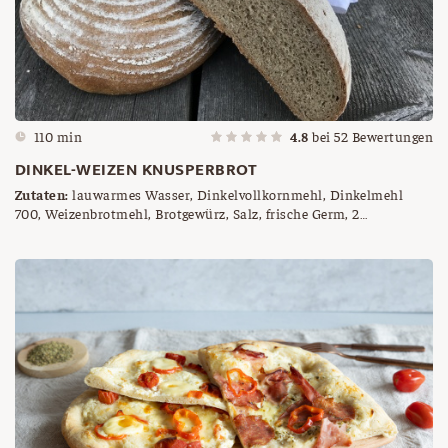
110 min
4.8
bei
52
Bewertungen
DINKEL-WEIZEN KNUSPERBROT
Zutaten:
lauwarmes Wasser, Dinkelvollkornmehl, Dinkelmehl
700, Weizenbrotmehl, Brotgewürz, Salz, frische Germ, 2
Gärkörbchen, Roggenmehl zum Bemehlen