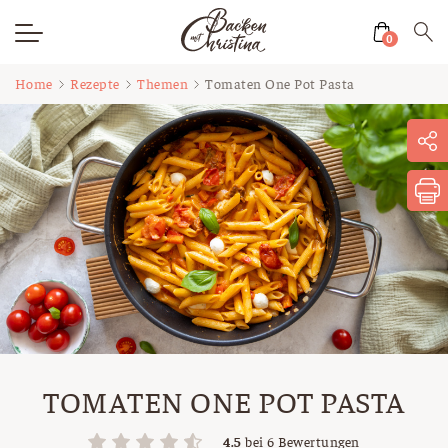
0
Zum
Home
Rezepte
Themen
Tomaten One Pot Pasta
Inhalt
springen
TOMATEN ONE POT PASTA
4.5
bei
6
Bewertungen