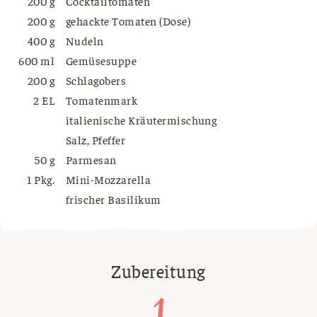
200 g
Cocktailtomaten
200 g
gehackte Tomaten (Dose)
400 g
Nudeln
600 ml
Gemüsesuppe
200 g
Schlagobers
2 EL
Tomatenmark
italienische Kräutermischung
Salz, Pfeffer
50 g
Parmesan
1 Pkg.
Mini-Mozzarella
frischer Basilikum
Zubereitung