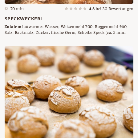
70 min
4.8
bei
30
Bewertungen
SPECKWECKERL
Zutaten:
lauwarmes Wasser, Weizenmehl 700, Roggenmehl 960,
Salz, Backmalz, Zucker, frische Germ, Scheibe Speck (ca. 5 mm
dick), Zwiebel, etwas Öl zum Anrösten