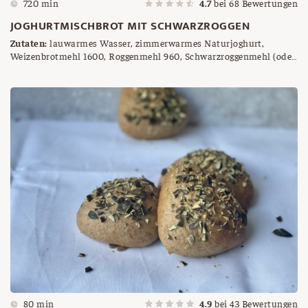
720 min
4.7
bei
68
Bewertungen
JOGHURTMISCHBROT MIT SCHWARZROGGEN
Zutaten:
lauwarmes Wasser, zimmerwarmes Naturjoghurt,
Weizenbrotmehl 1600, Roggenmehl 960, Schwarzroggenmehl (oder
Roggenvollkornmehl), Brotgewürz, Salz, frische Germ
80 min
4.9
bei
43
Bewertungen