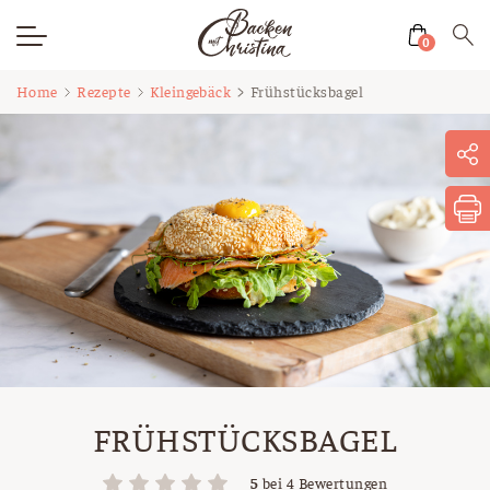
0
Zum
Home
Rezepte
Kleingebäck
Frühstücksbagel
Inhalt
springen
FRÜHSTÜCKSBAGEL
5
bei
4
Bewertungen