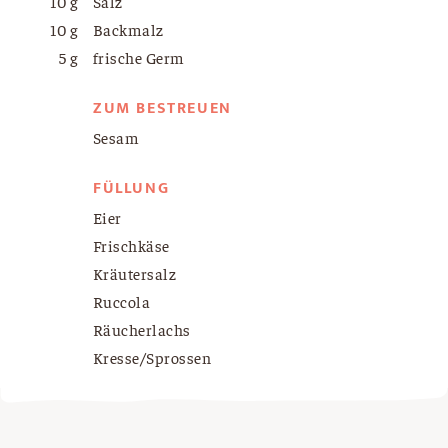
10 g
Salz
10 g
Backmalz
5 g
frische Germ
ZUM BESTREUEN
Sesam
FÜLLUNG
Eier
Frischkäse
Kräutersalz
Ruccola
Räucherlachs
Kresse/Sprossen