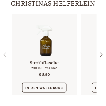
CHRISTINAS HELFERLEIN
Sprühflasche
Ge
200 ml | aus Glas
Raute
€
5,90
IN DEN WARENKORB
IN D