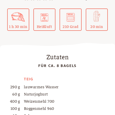
1 h 30 min
Heißluft
210 Grad
20 min
Zutaten
FÜR CA. 8 BAGELS
TEIG
290 g
lauwarmes Wasser
60 g
Naturjoghurt
400 g
Weizenmehl 700
100 g
Roggenmehl 960