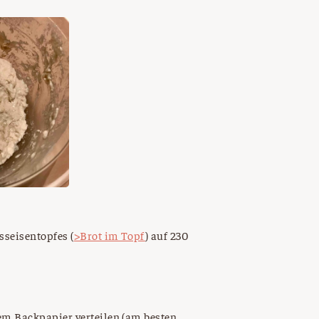
sseisentopfes (
>Brot im Topf
) auf 230
m Backpapier verteilen (am besten