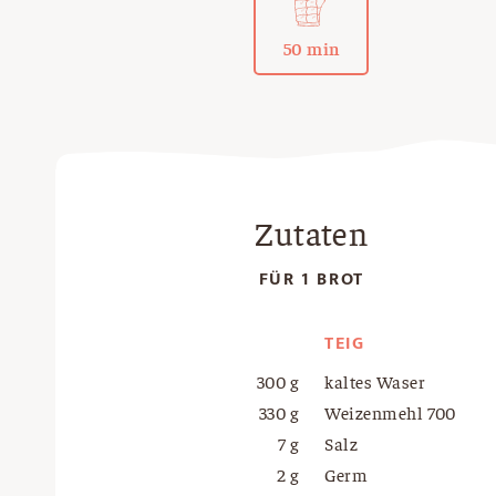
50 min
Zutaten
FÜR 1 BROT
TEIG
300 g
kaltes Waser
330 g
Weizenmehl 700
7 g
Salz
2 g
Germ