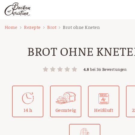
Zum
Home
Rezepte
Brot
Brot ohne Kneten
Inhalt
springen
BROT OHNE KNET
4.8
bei
36
Bewertungen
14 h
Germteig
Heißluft
2