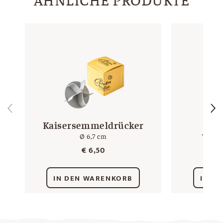
Kaisersemmeldrücker
Bä
Ø 6,7 cm
Teigtu
€
6,50
IN DEN WARENKORB
IN D