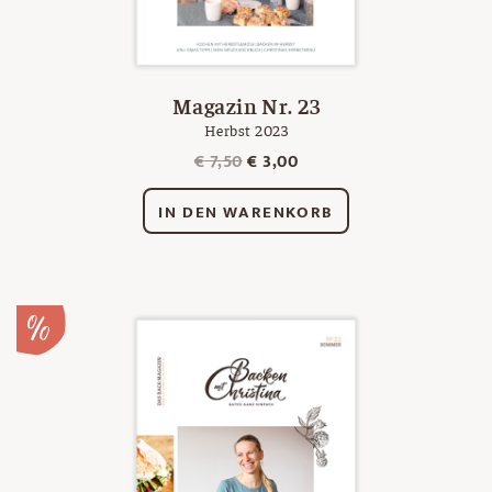
Magazin Nr. 23
Herbst 2023
Ursprünglicher
Aktueller
€
7,50
€
3,00
Preis
Preis
war:
ist:
IN DEN WARENKORB
€ 7,50
€ 3,00.