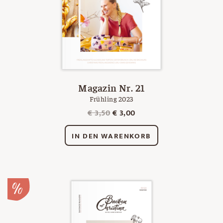
Magazin Nr. 21
Frühling 2023
Ursprünglicher
Aktueller
€
3,50
€
3,00
Preis
Preis
war:
ist:
IN DEN WARENKORB
€ 3,50
€ 3,00.