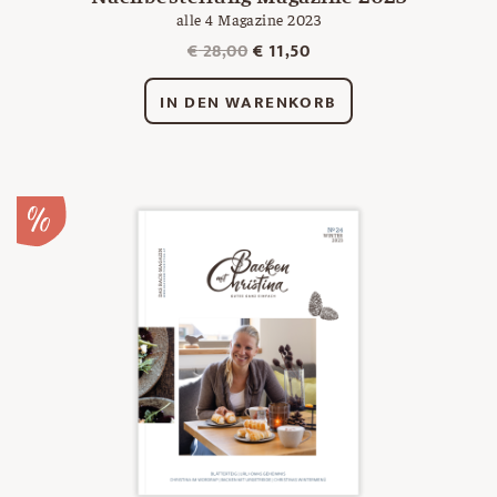
alle 4 Magazine 2023
Ursprünglicher
Aktueller
€
28,00
€
11,50
Preis
Preis
war:
ist:
IN DEN WARENKORB
€ 28,00
€ 11,50.