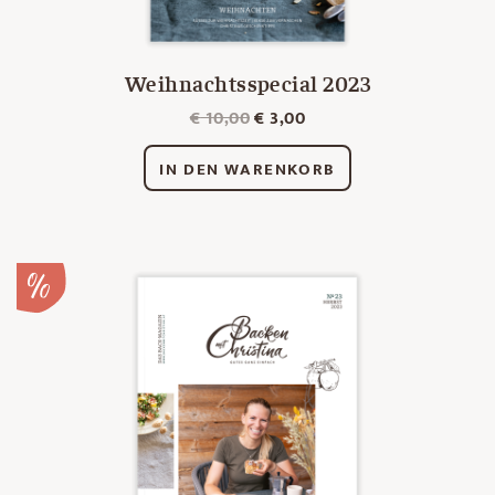
Weihnachtsspecial 2023
Ursprünglicher
Aktueller
€
10,00
€
3,00
Preis
Preis
war:
ist:
IN DEN WARENKORB
€ 10,00
€ 3,00.