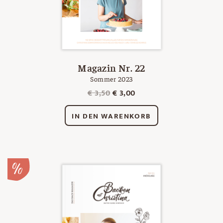
Magazin Nr. 22
Sommer 2023
Ursprünglicher
Aktueller
€
3,50
€
3,00
Preis
Preis
war:
ist:
IN DEN WARENKORB
€ 3,50
€ 3,00.