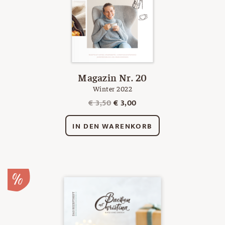
Magazin Nr. 20
Winter 2022
Ursprünglicher
Aktueller
€
3,50
€
3,00
Preis
Preis
war:
ist:
IN DEN WARENKORB
€ 3,50
€ 3,00.