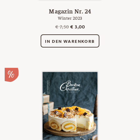
Magazin Nr. 24
Winter 2023
Ursprünglicher
Aktueller
€
7,50
€
3,00
Preis
Preis
war:
ist:
IN DEN WARENKORB
€ 7,50
€ 3,00.