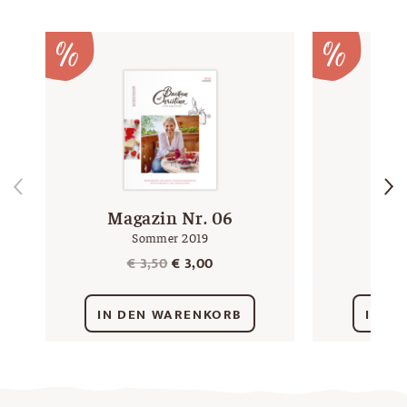
Magazin Nr. 06
Mag
Sommer 2019
Ursprünglicher
Aktueller
€
3,50
€
3,00
€
Preis
Preis
war:
ist:
IN DEN WARENKORB
IN D
€ 3,50
€ 3,00.