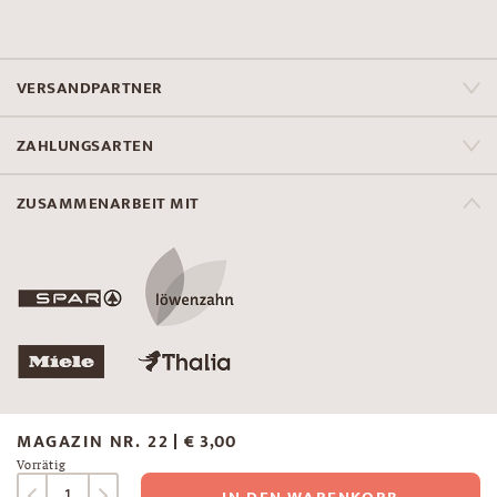
VERSANDPARTNER
ZAHLUNGSARTEN
ZUSAMMENARBEIT MIT
MAGAZIN NR. 22
€
3,00
KONTAKT
B2B & WIEDERVERKÄUFER
Vorrätig
VERSAND & ZAHLUNG
DATENSCHUTZ
Magazin