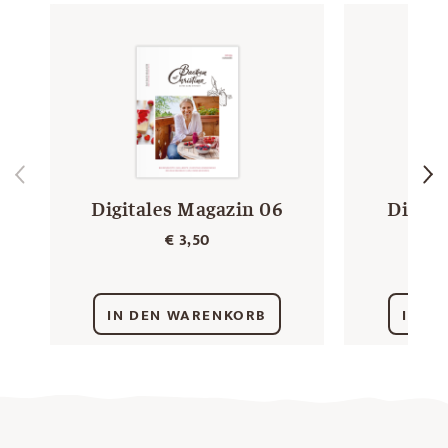
Digitales Magazin 06
Digita
€
3,50
IN DEN WARENKORB
IN D