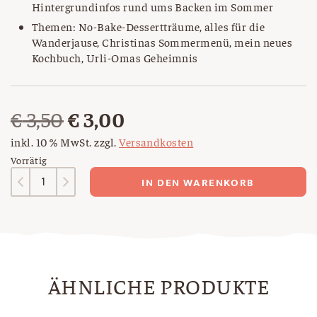
Hintergrundinfos rund ums Backen im Sommer
Themen: No-Bake-Dessertträume, alles für die
Wanderjause, Christinas Sommermenü, mein neues
Kochbuch, Urli-Omas Geheimnis
Ursprünglicher
Aktueller
€
3,50
€
3,00
Preis
Preis
inkl. 10 % MwSt.
zzgl.
Versandkosten
Vorrätig
war:
ist:
Magazin
IN DEN WARENKORB
Nr.
€ 3,50
€ 3,00.
22
Menge
ÄHNLICHE PRODUKTE