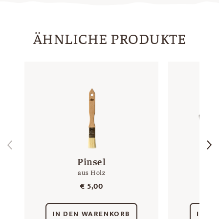
ÄHNLICHE PRODUKTE
Pinsel
Min
aus Holz
12 
€
5,00
IN DEN WARENKORB
IN D