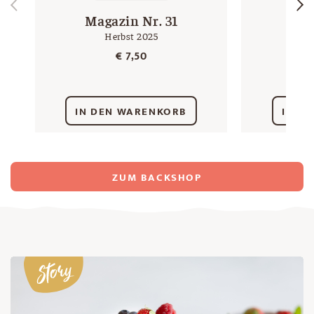
Magazin Nr. 31
Mul
Herbst 2025
eckig
€
7,50
IN DEN WARENKORB
IN D
ZUM BACKSHOP