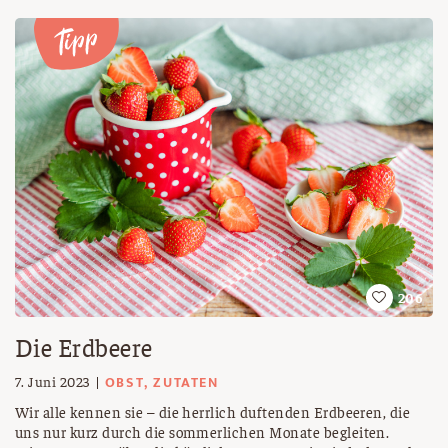
Patenkindern am 1. November einen Allerheiligenstriezel
schenken. Das ist ein wunderschöner Zopf aus süßem
Germteig – je nach Geschmack und örtlichem Brauch
kommen noch ein paar Extras hinzu: Rosinen, Mandelsplitter,
Hagelzucker, Mohn, Rum oder Zitronensaft. So wie das
Osterlamm zu Ostern und die Weihnachtskekse zu
Weihnachten gehören, so können wir uns Allerheiligen ohne
den besonderen Striezel gar nicht vorstellen!
206
Die Erdbeere
OBST, ZUTATEN
7. Juni 2023
Wir alle kennen sie – die herrlich duftenden Erdbeeren, die
uns nur kurz durch die sommerlichen Monate begleiten.