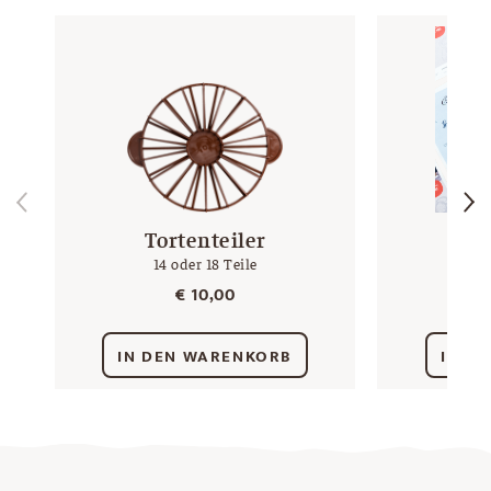
Tortenteiler
G
14 oder 18 Teile
Betr
€
10,00
IN DEN WARENKORB
IN D