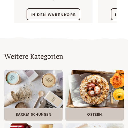
IN DEN WARENKORB
IN D
Weitere Kategorien
BACKMISCHUNGEN
OSTERN