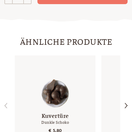
Menge
ÄHNLICHE PRODUKTE
Kuvertüre
K
Dunkle Schoko
€
5,80