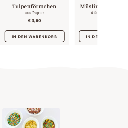
Tulpenförmchen
Müsliriegel Flexi
aus Papier
6-fach | 30 x 17,5 cm
€
3,60
€
20,00
IN DEN WARENKORB
IN DEN WARENKO