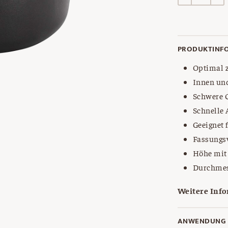
Menge
PRODUKTINF
Optimal z
Innen un
Schwere Q
Schnelle
Geeignet 
Fassungsv
Höhe mit 
Durchmes
Weitere Info
ANWENDUNG