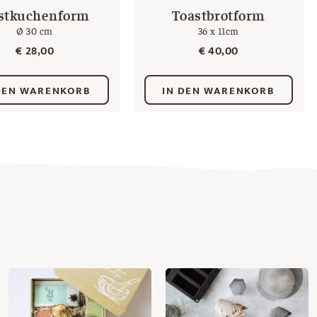
stkuchenform
Toastbrotform
Ø 30 cm
36 x 11cm
€
28,00
€
40,00
DEN WARENKORB
IN DEN WARENKORB