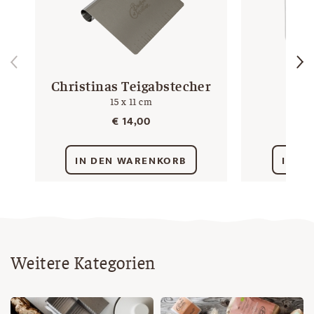
Christinas Teigabstecher
Kr
15 x 11 cm
€
14,00
IN DEN WARENKORB
IN D
Weitere Kategorien