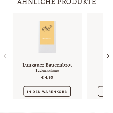
ÄHNLICHE PRODUKTE
Lungauer Bauernbrot
Bac
Backmischung
€
4,90
IN DEN WARENKORB
IN D