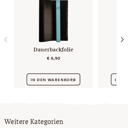
Dauerbackfolie
St
a
€
6,90
IN DEN WARENKORB
IN D
Weitere Kategorien