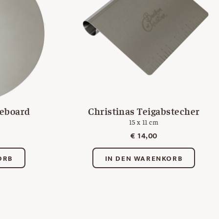
keboard
Christinas Teigabstecher
15 x 11 cm
€
14,00
ORB
IN DEN WARENKORB