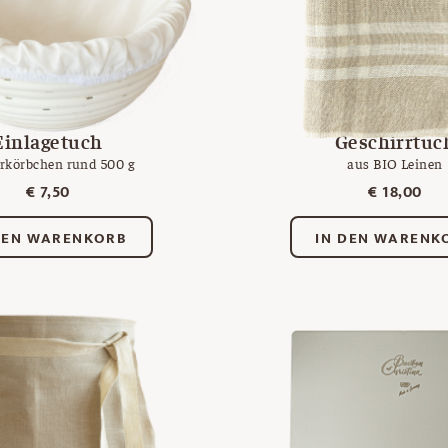
Einlagetuch
Geschirrtuc
ärkörbchen rund 500 g
aus BIO Leinen
€
7,50
€
18,00
DEN WARENKORB
IN DEN WARENK