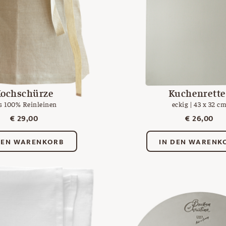
ochschürze
Kuchenrette
s 100% Reinleinen
eckig | 43 x 32 c
€
29,00
€
26,00
DEN WARENKORB
IN DEN WARENK