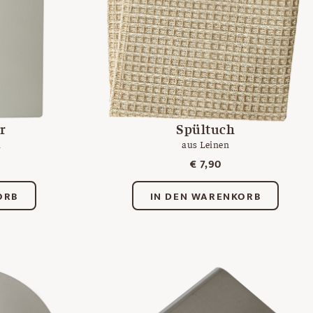
r
Spültuch
m
aus Leinen
€
7,90
ORB
IN DEN WARENKORB