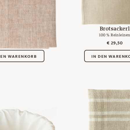
äckerleinen
Brotsackerl
tuch aus Reinleinen
100 % Reinleine
€
16,50
€
29,50
DEN WARENKORB
IN DEN WARENK