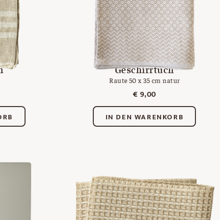
h
Geschirrtuch
Raute 50 x 35 cm natur
€
9,00
ORB
IN DEN WARENKORB