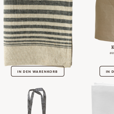
Gläsertuch
K
aus Leinen
au
€
14,00
IN DEN WARENKORB
IN 