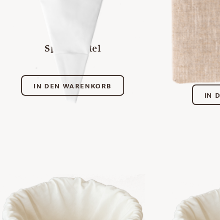
Spritzbeutel
B
Teig
€
7,00
IN DEN WARENKORB
IN 