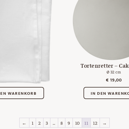
Strudeltuch
Tortenretter – Ca
aus Leinen
Ø 32 cm
€
42,00
€
19,00
DEN WARENKORB
IN DEN WARENK
←
1
2
3
…
8
9
10
11
12
→