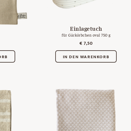
Einlagetuch
n
für Gärkörbchen oval 750 g
€
7,50
ORB
IN DEN WARENKORB