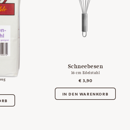
 und
Schneebesen
l
16 cm Edelstahl
weg
€
3,90
IN DEN WARENKORB
ORB