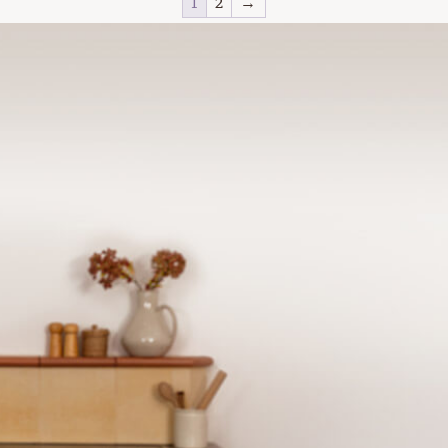
1
2
→