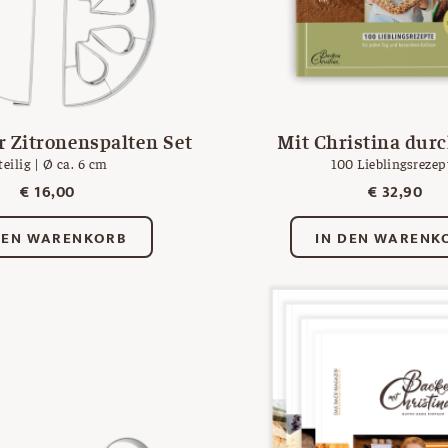
 Zitronenspalten Set
Mit Christina durc
teilig | Ø ca. 6 cm
100 Lieblingsrezep
€
16,00
€
32,90
DEN WARENKORB
IN DEN WARENK