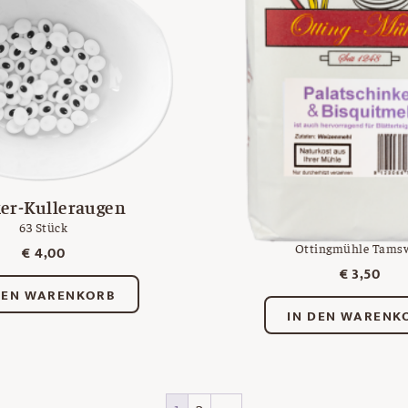
er-Kulleraugen
Palatschinken-
Bisquitmeh
63 Stück
Ottingmühle Tams
€
4,00
€
3,50
DEN WARENKORB
IN DEN WARENK