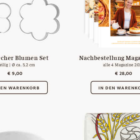
echer Blumen Set
Nachbestellung Maga
eilig | Ø ca. 5,2 cm
alle 4 Magazine 20
€
9,00
€
28,00
DEN WARENKORB
IN DEN WARENK