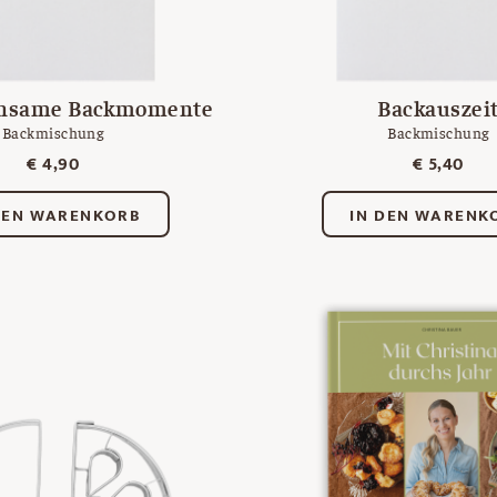
insame Backmomente
Backauszei
Backmischung
Backmischung
€
4,90
€
5,40
DEN WARENKORB
IN DEN WARENK