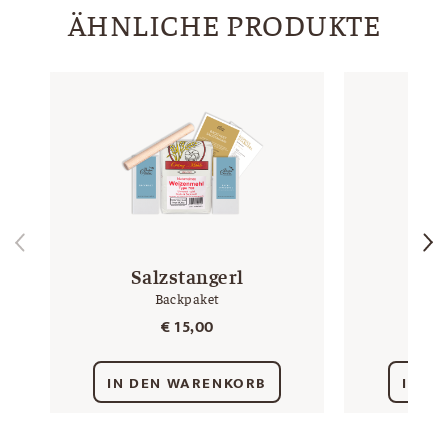
ÄHNLICHE PRODUKTE
Salzstangerl
K
Backpaket
€
15,00
IN DEN WARENKORB
IN D