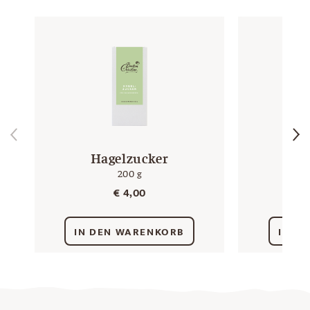
Hagelzucker
K
200 g
€
4,00
IN DEN WARENKORB
IN D