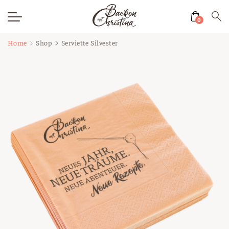
0
Zum
Home
Shop
Serviette Silvester
Inhalt
springen