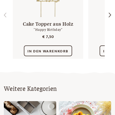
Cake Topper aus Holz
N
"Happy Birthday"
€
7,50
IN DEN WARENKORB
IN D
Weitere Kategorien