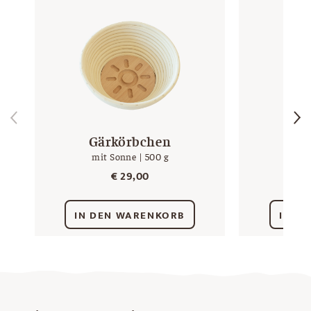
Gärkörbchen
mit Sonne | 500 g
€
29,00
IN DEN WARENKORB
IN D