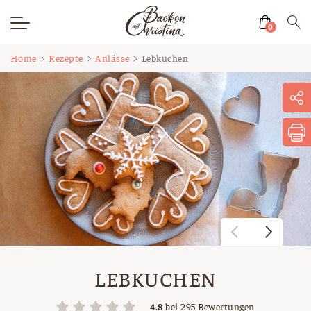
0
Zum
Home
Rezepte
Anlässe
Lebkuchen
Inhalt
springen
LEBKUCHEN
4.8
bei
295
Bewertungen