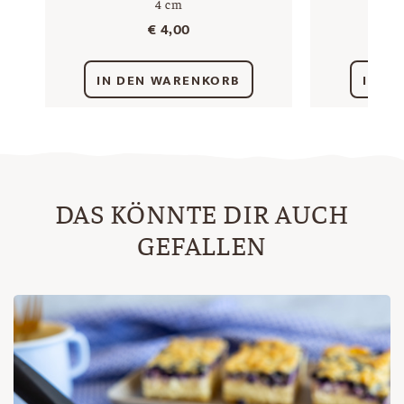
4 cm
€
4,00
IN DEN WARENKORB
IN D
DAS KÖNNTE DIR AUCH
GEFALLEN