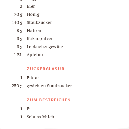
2
Eier
70 g
Honig
140 g
Staubzucker
8 g
Natron
3 g
Kakaopulver
3 g
Lebkuchengewürz
1 EL
Apfelmus
ZUCKERGLASUR
1
Eiklar
250 g
gesiebten Staubzucker
ZUM BESTREICHEN
1
Ei
1
Schuss Milch