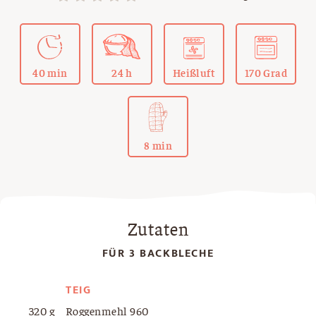
40 min
24 h
Heißluft
170 Grad
8 min
Zutaten
FÜR 3 BACKBLECHE
TEIG
320 g
Roggenmehl 960