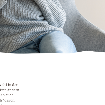
wohl in der
eiten ändern
ich euch
h’” davon