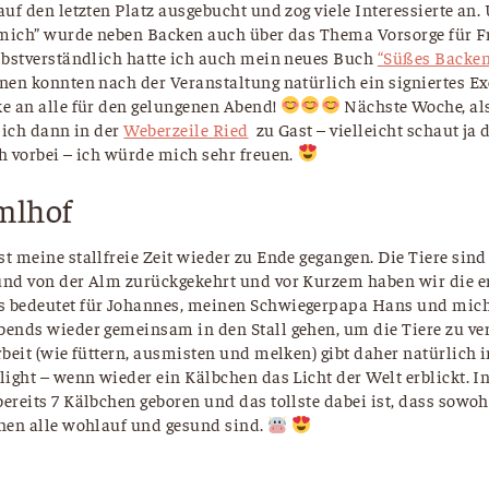
uf den letzten Platz ausgebucht und zog viele Interessierte an
 mich” wurde neben Backen auch über das Thema Vorsorge für 
lbstverständlich hatte ich auch mein neues Buch
“Süßes Backen
nen konnten nach der Veranstaltung natürlich ein signiertes E
e an alle für den gelungenen Abend!
Nächste Woche, al
n ich dann in der
Weberzeile Ried
zu Gast – vielleicht schaut ja 
h vorbei – ich würde mich sehr freuen.
mlhof
 meine stallfreie Zeit wieder zu Ende gegangen. Die Tiere sind
nd von der Alm zurückgekehrt und vor Kurzem haben wir die e
 bedeutet für Johannes, meinen Schwiegerpapa Hans und mich
ends wieder gemeinsam in den Stall gehen, um die Tiere zu ve
rbeit (wie füttern, ausmisten und melken) gibt daher natürlich
ight – wenn wieder ein Kälbchen das Licht der Welt erblickt. In
reits 7 Kälbchen geboren und das tollste dabei ist, dass sowohl
hen alle wohlauf und gesund sind.