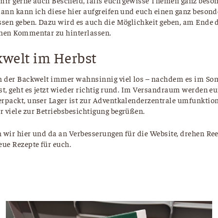
 mir gerne auch Bescheid, falls euch gewisse Themen ganz beso
 dann kann ich diese hier aufgreifen und euch einen ganz besond
issen geben. Dazu wird es auch die Möglichkeit geben, am Ende 
inen Kommentar zu hinterlassen.
kwelt im Herbst
in der Backwelt immer wahnsinnig viel los – nachdem es im 
st, geht es jetzt wieder richtig rund. Im Versandraum werden eu
erpackt, unser Lager ist zur Adventkalenderzentrale umfunktio
r viele zur Betriebsbesichtigung begrüßen.
n wir hier und da an Verbesserungen für die Website, drehen Re
eue Rezepte für euch.