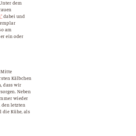
. Unter dem
Frauen
”
dabei und
xemplar
so am
der ein oder
 Mitte
rsten Kälbchen
, dass wir
rsorgen. Neben
 immer wieder
 den letzten
 die Kühe, als