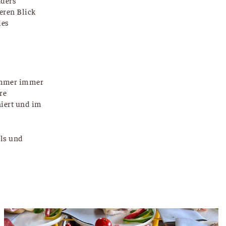
nders
eren Blick
des
Sommer immer
re
niert und im
els und