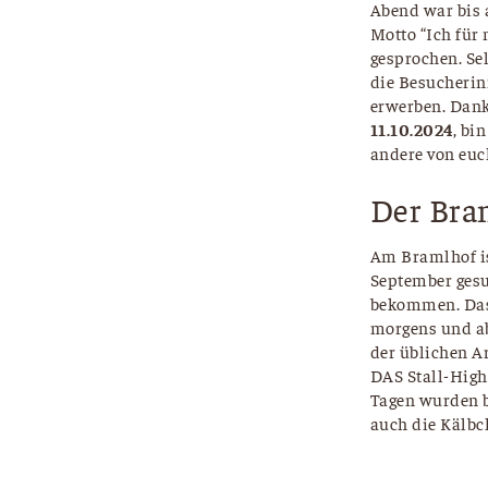
Abend war bis a
Motto “Ich für
gesprochen. Se
die Besucherin
erwerben. Dank
11.10.2024
, bi
andere von euc
Der Bra
Am Bramlhof ist
September gesu
bekommen. Das
morgens und ab
der üblichen A
DAS Stall-Highl
Tagen wurden be
auch die Kälbc