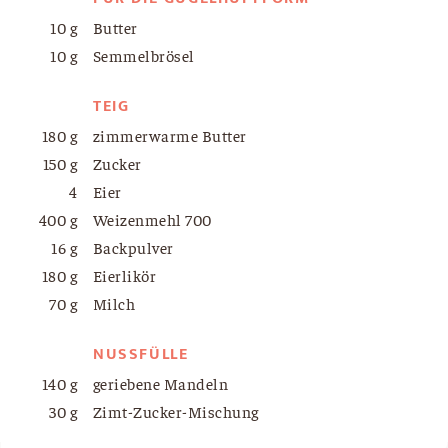
10 g
Butter
10 g
Semmelbrösel
TEIG
180 g
zimmerwarme Butter
150 g
Zucker
4
Eier
400 g
Weizenmehl 700
16 g
Backpulver
180 g
Eierlikör
70 g
Milch
NUSSFÜLLE
140 g
geriebene Mandeln
30 g
Zimt-Zucker-Mischung