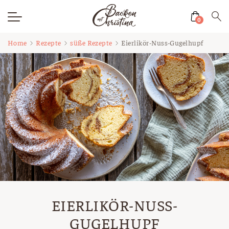
0
Zum
Home
Rezepte
süße Rezepte
Eierlikör-Nuss-Gugelhupf
Inhalt
springen
EIERLIKÖR-NUSS-
GUGELHUPF