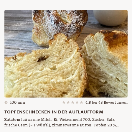
und würfelig geschnitten, Schlagobers, Mandelsplitter
100 min
4.8
bei
43
Bewertungen
TOPFENSCHNECKEN IN DER AUFLAUFFORM
Zutaten:
lauwarme Milch, Ei, Weizenmehl 700, Zucker, Salz,
frische Germ (= 1 Würfel), zimmerwarme Butter, Topfen 20 %,
Maizena, Rosinen nach Wunsch, etwas Zitronensaft