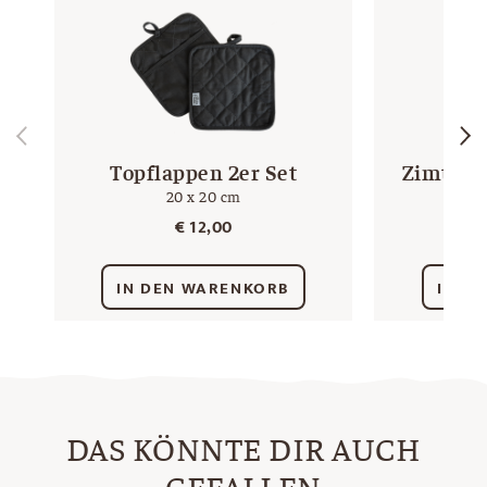
Topflappen 2er Set
Zimt & 
20 x 20 cm
€
12,00
IN DEN WARENKORB
IN D
DAS KÖNNTE DIR AUCH
GEFALLEN