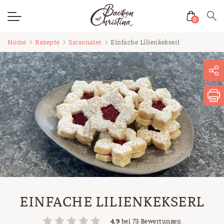
0
Zum
Home
Rezepte
Saisonales
Einfache Lilienkekserl
Inhalt
springen
EINFACHE LILIENKEKSERL
4.9
bei
73
Bewertungen