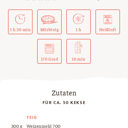
1 h 20 min
Mürbteig
1 h
Heißluft
170 Grad
10 min
Zutaten
FÜR CA. 50 KEKSE
TEIG
300 g
Weizenmehl 700