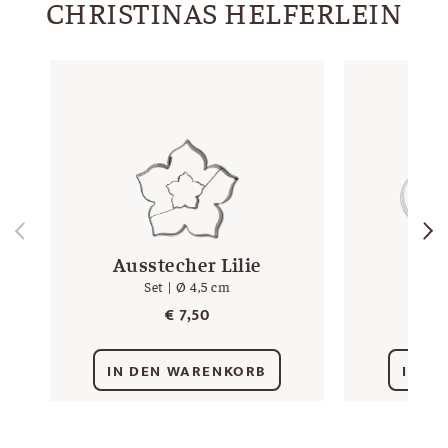
CHRISTINAS HELFERLEIN
Ausstecher Lilie
Aus
Set | Ø 4,5 cm
4 
€
7,50
IN DEN WARENKORB
IN D