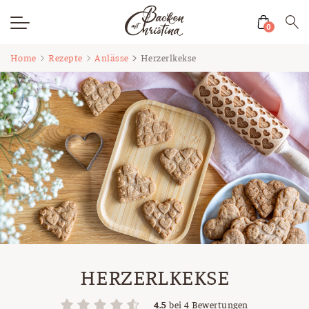
0
Zum
Home
Rezepte
Anlässe
Herzerlkekse
Inhalt
springen
HERZERLKEKSE
4.5
bei
4
Bewertungen