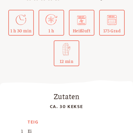
1 h 30 min
1 h
Heißluft
175 Grad
12 min
Zutaten
CA. 30 KEKSE
TEIG
1
Ei