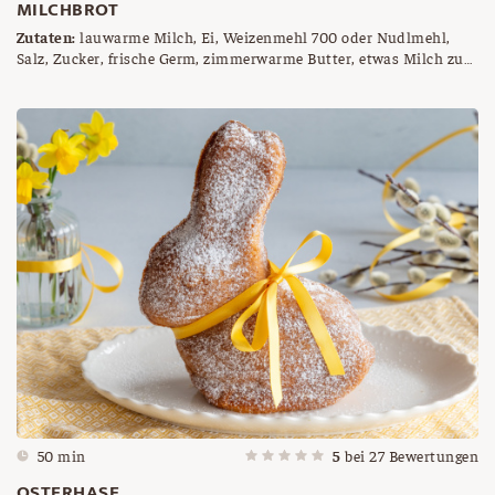
MILCHBROT
Zutaten:
lauwarme Milch, Ei, Weizenmehl 700 oder Nudlmehl,
Salz, Zucker, frische Germ, zimmerwarme Butter, etwas Milch zum
Bestreichen, gehobelte Mandeln oder Hagelzucker zum Bestreuen
50 min
5
bei
27
Bewertungen
OSTERHASE