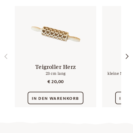
Teigroller Herz
23 cm lang
kleine Nascher
€
20,00
IN DEN WARENKORB
IN D