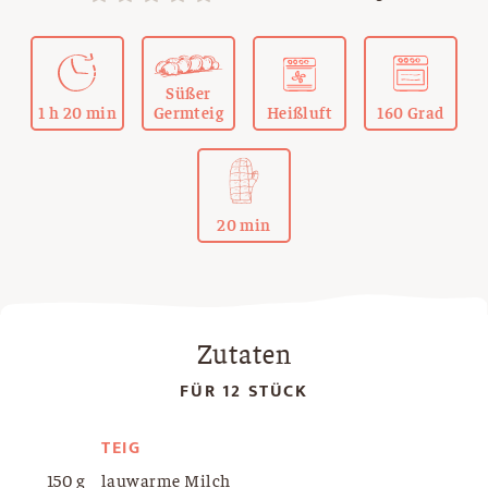
Süßer
1 h 20 min
Germteig
Heißluft
160 Grad
20 min
Zutaten
FÜR 12 STÜCK
TEIG
150 g
lauwarme Milch