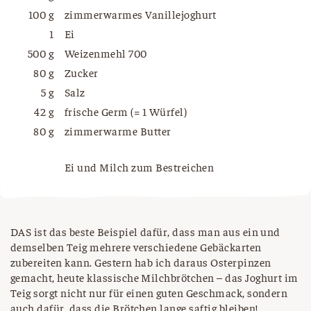
100 g
zimmerwarmes Vanillejoghurt
1
Ei
500 g
Weizenmehl 700
80 g
Zucker
5 g
Salz
42 g
frische Germ (= 1 Würfel)
80 g
zimmerwarme Butter
Ei und Milch zum Bestreichen
DAS ist das beste Beispiel dafür, dass man aus ein und
demselben Teig mehrere verschiedene Gebäckarten
zubereiten kann. Gestern hab ich daraus Osterpinzen
gemacht, heute klassische Milchbrötchen – das Joghurt im
Teig sorgt nicht nur für einen guten Geschmack, sondern
auch dafür, dass die Brötchen lange saftig bleiben!