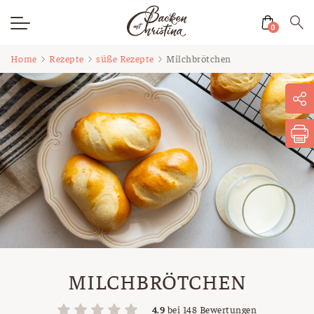
0
Zum
Home
Rezepte
süße Rezepte
Milchbrötchen
Inhalt
springen
MILCHBRÖTCHEN
4.9
bei
148
Bewertungen