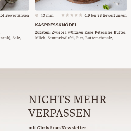
251
Bewertungen
40 min
4.9
bei
88
Bewertungen
KASPRESSKNÖDEL
,
Zutaten:
Zwiebel, würziger Käse, Petersilie, Butter,
rank), Salz,
Milch, Semmelwürfel, Eier, Butterschmalz,
en, Roggenmehl
Zwiebeln, Karotten, Gemüsesuppe nach Wahl
NICHTS MEHR
VERPASSEN
mit Christinas Newsletter