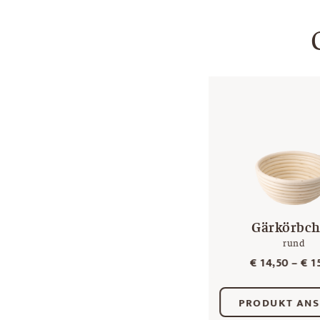
Gärkörbc
rund
€
14,50
–
€
15
PRODUKT AN