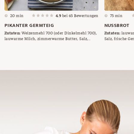
20 min
4.9
bei
65
Bewertungen
75 min
PIKANTER GERMTEIG
NUSSBROT
Zutaten:
Weizenmehl 700 (oder Dinkelmehl 700),
Zutaten:
lauwar
lauwarme Milch, zimmerwarme Butter, Salz,
Salz, frische Ge
frische Germ (=1/2 Würfel)
Walnüsse, grob 
geriebene Mand