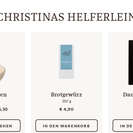
CHRISTINAS HELFERLEI
hen
Brotgewürz
Dau
150 g
,50
€
4,90
SEHEN
IN DEN WARENKORB
IN D