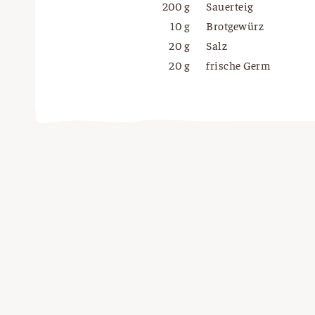
200 g
Sauerteig
10 g
Brotgewürz
20 g
Salz
20 g
frische Germ