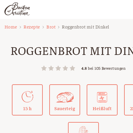
Zum
Home
Rezepte
Brot
Roggenbrot mit Dinkel
Inhalt
springen
ROGGENBROT MIT DI
4.8
bei
105
Bewertungen
15 h
Sauerteig
Heißluft
2