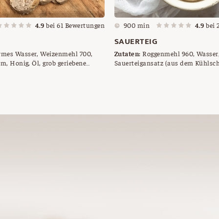
4.9
bei
61
Bewertungen
900 min
4.9
bei
SAUERTEIG
mes Wasser, Weizenmehl 700,
Zutaten:
Roggenmehl 960, Wasser
rm, Honig, Öl, grob geriebene
Sauerteigansatz (aus dem Kühlsch
geriebene Haselnüsse, grob
Brotgewürz, Sauerteig, Gärkörbch
eln
zum Bemehlen