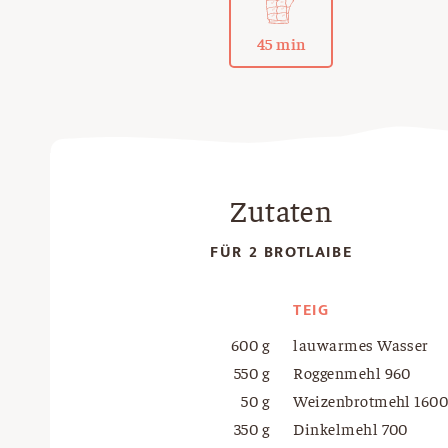
45 min
Zutaten
FÜR 2 BROTLAIBE
TEIG
600 g
lauwarmes Wasser
550 g
Roggenmehl 960
50 g
Weizenbrotmehl 160
350 g
Dinkelmehl 700