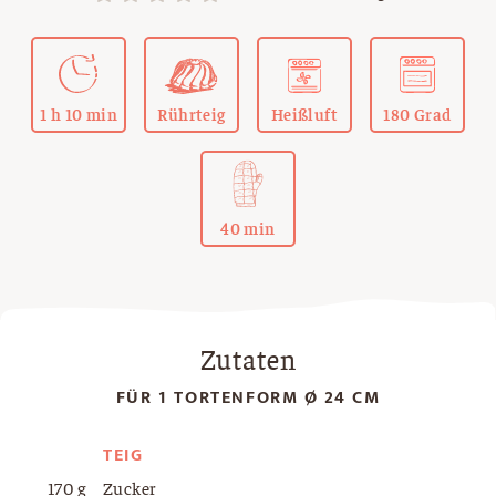
1 h 10 min
Rührteig
Heißluft
180 Grad
40 min
Zutaten
FÜR 1 TORTENFORM Ø 24 CM
TEIG
170 g
Zucker