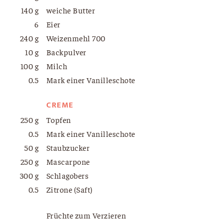
140 g
weiche Butter
6
Eier
240 g
Weizenmehl 700
10 g
Backpulver
100 g
Milch
0.5
Mark einer Vanilleschote
CREME
250 g
Topfen
0.5
Mark einer Vanilleschote
50 g
Staubzucker
250 g
Mascarpone
300 g
Schlagobers
0.5
Zitrone (Saft)
Früchte zum Verzieren