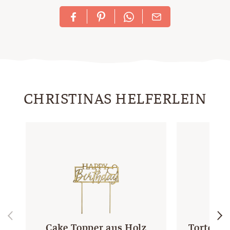
CHRISTINAS HELFERLEIN
Cake Topper aus Holz
Tortenre