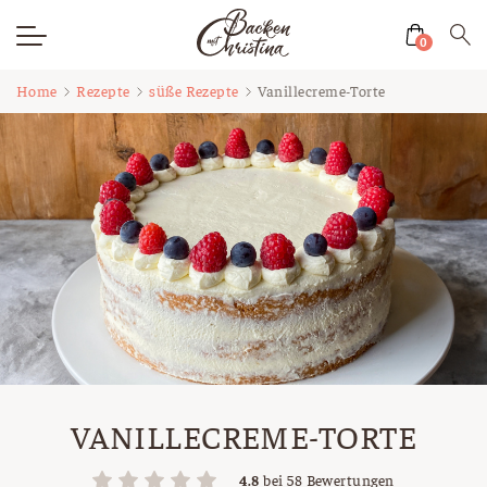
0
Zum
Home
Rezepte
süße Rezepte
Vanillecreme-Torte
Inhalt
springen
VANILLECREME-TORTE
4.8
bei
58
Bewertungen