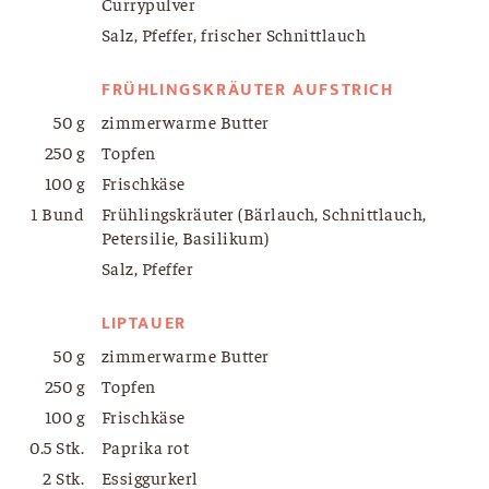
Currypulver
Salz, Pfeffer, frischer Schnittlauch
FRÜHLINGSKRÄUTER AUFSTRICH
50 g
zimmerwarme Butter
250 g
Topfen
100 g
Frischkäse
1 Bund
Frühlingskräuter (Bärlauch, Schnittlauch,
Petersilie, Basilikum)
Salz, Pfeffer
LIPTAUER
50 g
zimmerwarme Butter
250 g
Topfen
100 g
Frischkäse
0.5 Stk.
Paprika rot
2 Stk.
Essiggurkerl