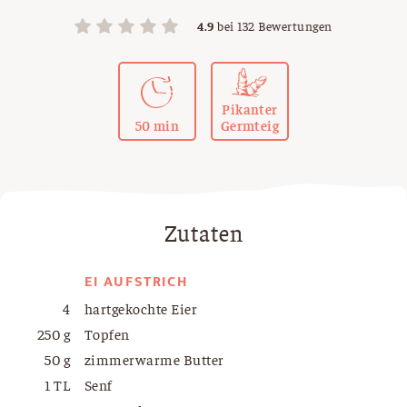
4.9
bei
132
Bewertungen
Pikanter
50 min
Germteig
Zutaten
EI AUFSTRICH
4
hartgekochte Eier
250 g
Topfen
50 g
zimmerwarme Butter
1 TL
Senf