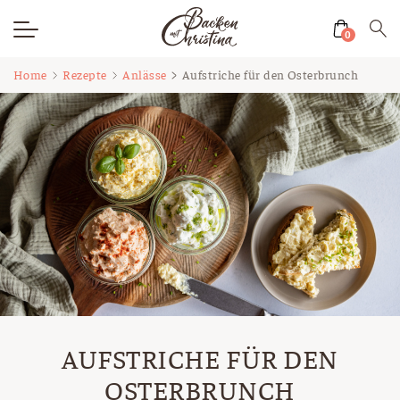
0
Zum
Home
Rezepte
Anlässe
Aufstriche für den Osterbrunch
Inhalt
springen
AUFSTRICHE FÜR DEN
OSTERBRUNCH