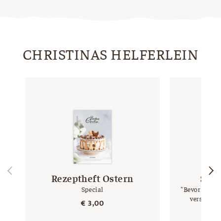
CHRISTINAS HELFERLEIN
Rezeptheft Ostern
Serv
Special
"Bevor der Os
versteckt,
€
3,00