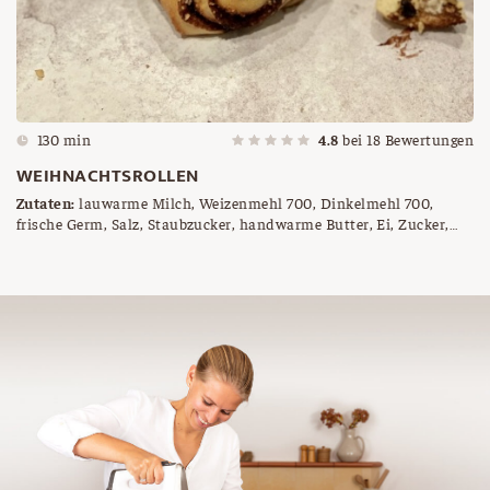
130 min
4.8
bei
18
Bewertungen
WEIHNACHTSROLLEN
Zutaten:
lauwarme Milch, Weizenmehl 700, Dinkelmehl 700,
frische Germ, Salz, Staubzucker, handwarme Butter, Ei, Zucker,
Zimt, Vanillezucker, Lebkuchengewürz, Schokodrops, gehackte
Nüsse, geschmolzene Schokolade