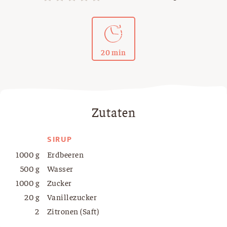
20 min
Zutaten
SIRUP
1000 g
Erdbeeren
500 g
Wasser
1000 g
Zucker
20 g
Vanillezucker
2
Zitronen (Saft)