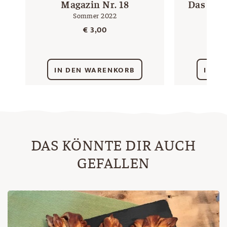
Magazin Nr. 18
Das gro
Sommer 2022
üb
€
3,00
IN DEN WARENKORB
IN D
DAS KÖNNTE DIR AUCH
GEFALLEN