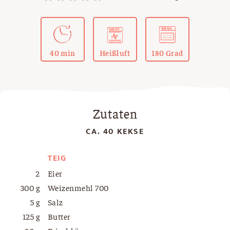
40 min
Heißluft
180 Grad
Zutaten
CA. 40 KEKSE
TEIG
2
Eier
300 g
Weizenmehl 700
5 g
Salz
125 g
Butter