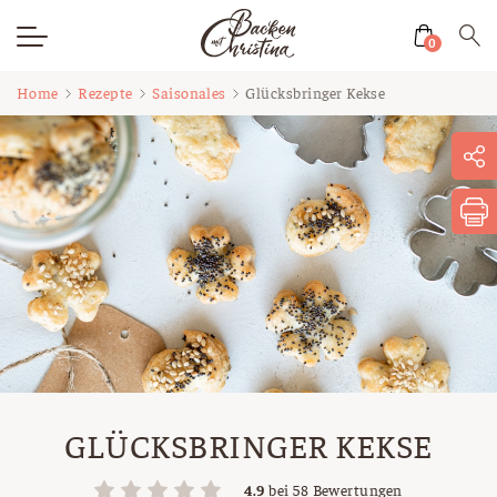
0
Zum
Home
Rezepte
Saisonales
Glücksbringer Kekse
Inhalt
springen
GLÜCKSBRINGER KEKSE
4.9
bei
58
Bewertungen