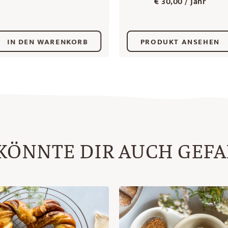
€
30,00
/ Jahr
IN DEN WARENKORB
PRODUKT ANSEHEN
KÖNNTE DIR AUCH GEF