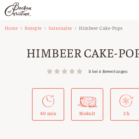
Zum
Home
Rezepte
Saisonales
Himbeer Cake-Pops
Inhalt
springen
HIMBEER CAKE-PO
5
bei
6
Bewertungen
40 min
Biskuit
2 h