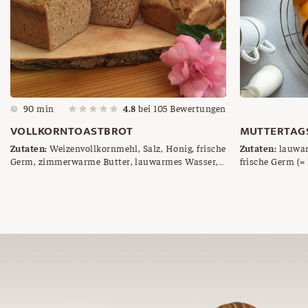
90 min
4.8
bei
105
Bewertungen
VOLLKORNTOASTBROT
MUTTERTAGS
Zutaten:
Weizenvollkornmehl, Salz, Honig, frische
Zutaten:
lauwar
Germ, zimmerwarme Butter, lauwarmes Wasser,
frische Germ (= 
zimmerwarmes Joghurt
zimmerwarme B