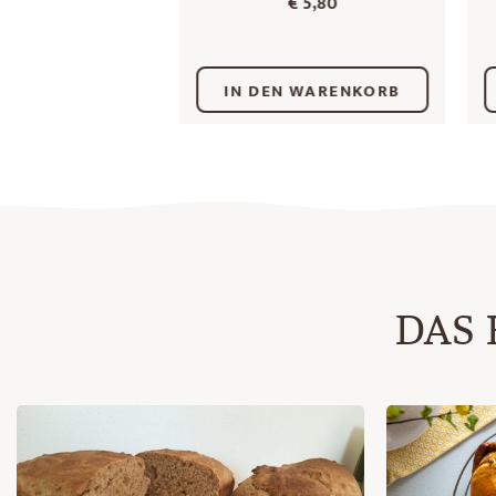
€
5,80
IN DEN WARENKORB
DAS 