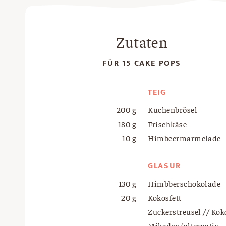
Zutaten
FÜR 15 CAKE POPS
TEIG
200 g
Kuchenbrösel
180 g
Frischkäse
10 g
Himbeermarmelade
GLASUR
130 g
Himbberschokolade
20 g
Kokosfett
Zuckerstreusel // Kok
Mikados (alternativ