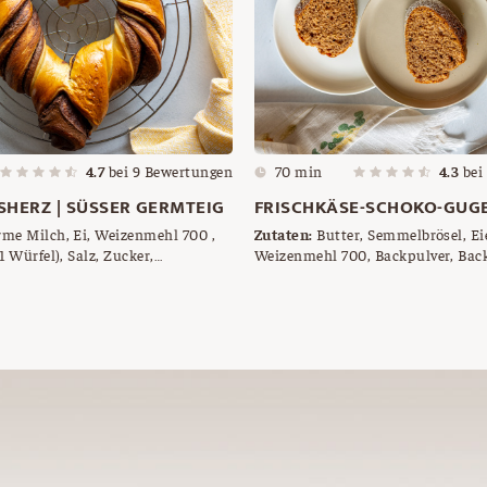
4.7
bei
9
Bewertungen
70 min
4.3
bei
HERZ | SÜSSER GERMTEIG
FRISCHKÄSE-SCHOKO-GUG
me Milch, Ei, Weizenmehl 700 ,
Zutaten:
Butter, Semmelbrösel, Eie
1 Würfel), Salz, Zucker,
Weizenmehl 700, Backpulver, Bac
utter, Nougatcreme
geriebene Haselnüsse, Frischkäse