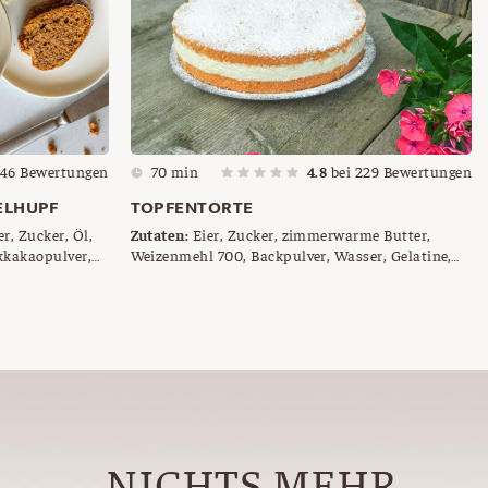
46
Bewertungen
70 min
4.8
bei
229
Bewertungen
ELHUPF
TOPFENTORTE
r, Zucker, Öl,
Zutaten:
Eier, Zucker, zimmerwarme Butter,
kkakaopulver,
Weizenmehl 700, Backpulver, Wasser, Gelatine,
Topfen, Staubzucker, Sauerrahm, Zitrone (Saft),
Schlagobers, Staubzucker zum Bestreuen
NICHTS MEHR