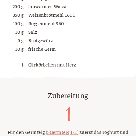
250 g
lauwarmes Wasser
350 g
Weizenbrotmehl 1600
150 g
Roggenmehl 960
10 g
Salz
5 g
Brotgewürz
10 g
frische Germ
1
Gärkörbchen mit Herz
Zubereitung
Für den Germteig (
>Germteig 1×1
) zuerst das Joghurt und