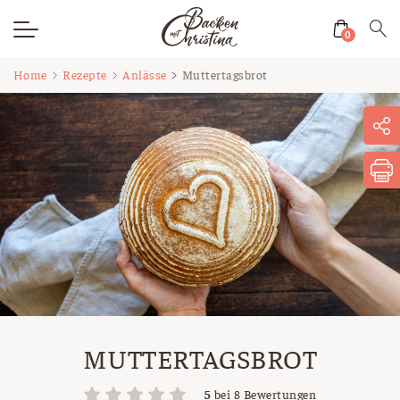
0
Zum
Home
Rezepte
Anlässe
Muttertagsbrot
Inhalt
springen
MUTTERTAGSBROT
5
bei
8
Bewertungen