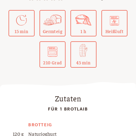
15 min
Germteig
1 h
Heißluft
210 Grad
45 min
Zutaten
FÜR 1 BROTLAIB
BROTTEIG
120 g
Naturjoghurt