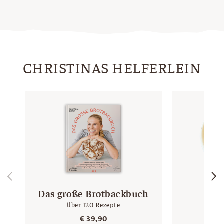
CHRISTINAS HELFERLEIN
Das große Brotbackbuch
Gä
über 120 Rezepte
mi
€
39,90