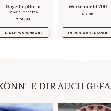
Gugelhupfform
Weizenmehl 700
Bavaria Bundt Pan
€
2,00
€
50,00
IN DEN WARENKORB
IN DEN WARENKORB
KÖNNTE DIR AUCH GEF