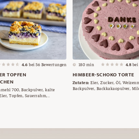
4.6
bei
56
Bewertungen
180 min
4.8
be
ER TOPFEN
HIMBEER-SCHOKO TORTE
UCHEN
Zutaten:
Eier, Zucker, Öl, Weizen
Backpulver, Backkakaopulver, Mil
mehl 700, Backpulver, kalte
Sauerrahm, Schlagobers, Sahneste
 Eier, Topfen, Sauerrahm,
etwas Zitronensaft, Schokoherzen
pulver, Schwarzbeeren
Schokobuchstaben, Gänseblümch