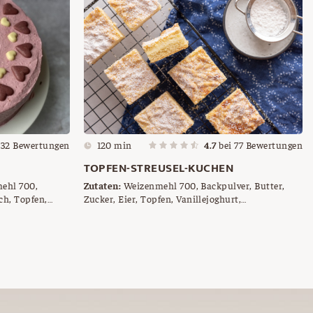
i
32
Bewertungen
120 min
4.7
bei
77
Bewertungen
TOPFEN-STREUSEL-KUCHEN
mehl 700,
Zutaten:
Weizenmehl 700, Backpulver, Butter,
ch, Topfen,
Zucker, Eier, Topfen, Vanillejoghurt,
if, Himbeeren,
Vanillepuddingpulver
,
en