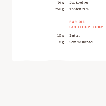
16 g
Backpulver
250 g
Topfen 20%
FÜR DIE
GUGELHUPFFORM
10 g
Butter
10 g
Semmelbrösel