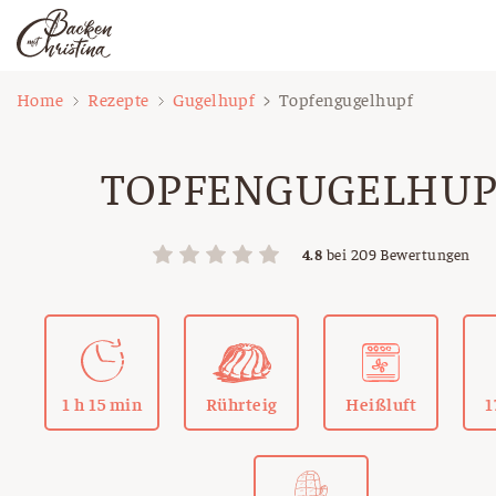
Zum
Home
Rezepte
Gugelhupf
Topfengugelhupf
Inhalt
springen
TOPFENGUGELHUP
4.8
bei
209
Bewertungen
1 h 15 min
Rührteig
Heißluft
1