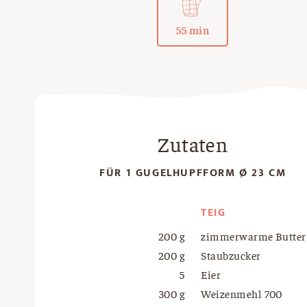
55 min
Zutaten
FÜR 1 GUGELHUPFFORM Ø 23 CM
TEIG
200 g
zimmerwarme Butter
200 g
Staubzucker
5
Eier
300 g
Weizenmehl 700