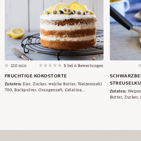
120 min
5
bei
6
Bewertungen
FRUCHTIGE KOKOSTORTE
SCHWARZBE
STREUSELK
Zutaten:
Eier, Zucker, weiche Butter, Weizenmehl
700, Backpulver, Orangensaft, Gelatine,
Zutaten:
Weizen
Sauerrahm, Staubzucker, Zitronen (Saft),
Butter, Zucker,
Schlagobers, Kokosette, Zitrone, in Scheiben
Vanillepudding
geschnitten, Kokosette zum Bestreuen
(Heidelbeeren)