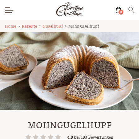
0
Zum
Home
Rezepte
Gugelhupf
Mohngugelhupf
Inhalt
springen
MOHNGUGELHUPF
4.9
bei
193
Bewertungen