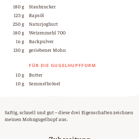
180 g
Staubzucker
125 g
Rapsöl
250 g
Naturjoghurt
180 g
Weizenmehl 700
16 g
Backpulver
130 g
geriebener Mohn
FÜR DIE GUGELHUPFFORM
10 g
Butter
10 g
Semmelbrösel
Saftig, schnell und gut – diese drei Eigenschaften zeichnen
meinen Mohngugelhupf aus.