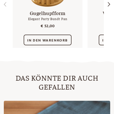
Gugelhupfform
Wei
Elegant Party Bundt Pan
€
52,00
IN DEN WARENKORB
IN D
DAS KÖNNTE DIR AUCH
GEFALLEN