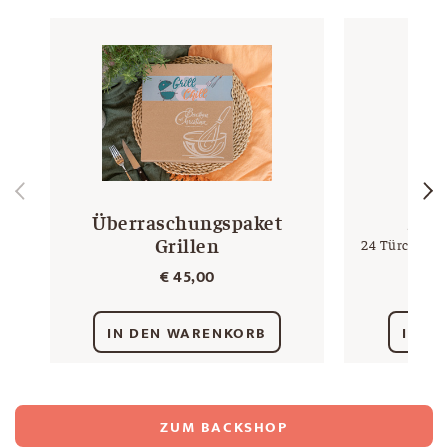
Überraschungspaket
Adv
Grillen
24 Türchen, 
€
45,00
IN DEN WARENKORB
IN D
ZUM BACKSHOP