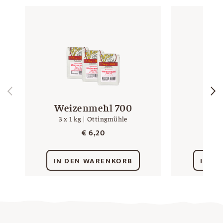
Weizenmehl 700
M
3 x 1 kg | Ottingmühle
we
€
6,20
IN DEN WARENKORB
IN D