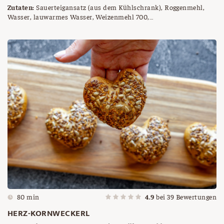
Zutaten:
Sauerteigansatz (aus dem Kühlschrank), Roggenmehl,
Wasser, lauwarmes Wasser, Weizenmehl 700,
Weizenvollkornmehl, Roggenmehl 960, Salz, Brotgewürz, Sauerteig
(= Vorteig), Gärkörbchen, Roggenmehl zum Besieben
80 min
4.9
bei
39
Bewertungen
HERZ-KORNWECKERL