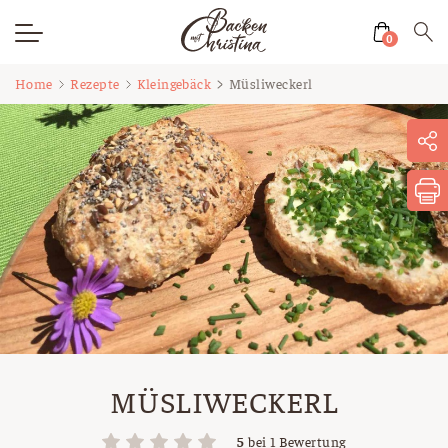
0
Zum
Home
Rezepte
Kleingebäck
Müsliweckerl
Inhalt
springen
MÜSLIWECKERL
5
bei
1
Bewertung