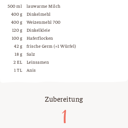
500 ml
lauwarme Milch
400 g
Dinkelmehl
400 g
Weizenmehl 700
120 g
Dinkelkleie
100 g
Haferflocken
42 g
frische Germ (=1 Würfel)
18 g
Salz
2 EL
Leinsamen
1 TL
Anis
Zubereitung