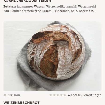
KÖRNDLHERZ ZUM TEILEN
Zutaten:
lauwarmes Wasser, Weizenvollkornmehl, Weizenmehl
700, Sonnenblumenkerne, Sesam, Leinsamen, Salz, Backmalz,
Germ, Körndl Mix
930 min
4.7
bei
88
Bewertungen
WEIZENMISCHBROT