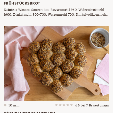
FRÜHSTÜCKSBROT
Zutaten:
Wasser, Sauerrahm, Roggenmehl 960, Weizenbrotmehl
1600, Dinkelmehl 900/700, Weizenmehl 700, Dinkelvollkornmehl,
Saaten Reste (Sesam, Leinsamen, Sonnenblumenkerne), Salz,
frische Germ
50 min
4.6
bei
7
Bewertungen