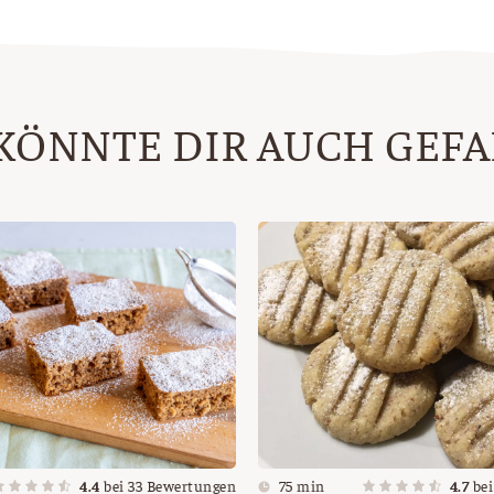
KÖNNTE DIR AUCH GEF
4.4
bei
33
Bewertungen
75 min
4.7
be