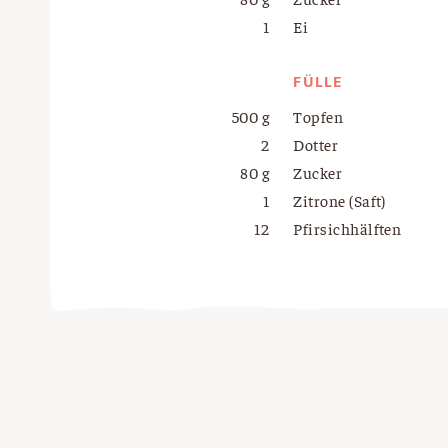
1
Ei
FÜLLE
500 g
Topfen
2
Dotter
80 g
Zucker
1
Zitrone (Saft)
12
Pfirsichhälften