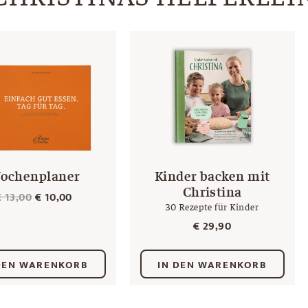
ochenplaner
Kinder backen mit
Christina
Ursprünglicher
Aktueller
€
13,00
€
10,00
30 Rezepte für Kinder
Preis
Preis
€
29,90
war:
ist:
€ 13,00
€ 10,00.
DEN WARENKORB
IN DEN WARENKORB