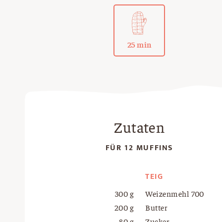
25 min
Zutaten
FÜR 12 MUFFINS
TEIG
300 g
Weizenmehl 700
200 g
Butter
80 g
Zucker