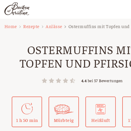
Zum
Home
Rezepte
Anlässe
Ostermuffins mit Topfen und 
Inhalt
springen
OSTERMUFFINS MI
TOPFEN UND PFIRS
4.4
bei
57
Bewertungen
1 h 50 min
Mürbteig
Heißluft
1