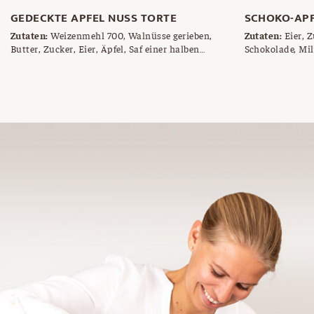
GEDECKTE APFEL NUSS TORTE
SCHOKO-AP
Zutaten:
Weizenmehl 700, Walnüsse gerieben,
Zutaten:
Eier, Z
Butter, Zucker, Eier, Äpfel, Saf einer halben
Schokolade, Mil
Zitrone, gehackte Walnüsse, Brösel, Ei (zum
Dinkelmehl 700
Bestreichen)
Backpulver, ge