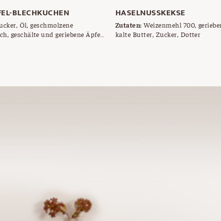
FEL-BLECHKUCHEN
HASELNUSSKEKSE
ucker, Öl, geschmolzene
Zutaten:
Weizenmehl 700, geriebe
ch, geschälte und geriebene Äpfel,
kalte Butter, Zucker, Dotter
 oder Weizenmehl 700,
riebene Mandeln