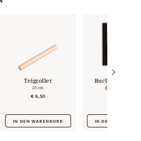
Teigroller
Buch “Backen m
Christina”
25 cm
60 Rezepte
€
6,50
€
29,90
IN DEN WARENKORB
IN DEN WARENKO