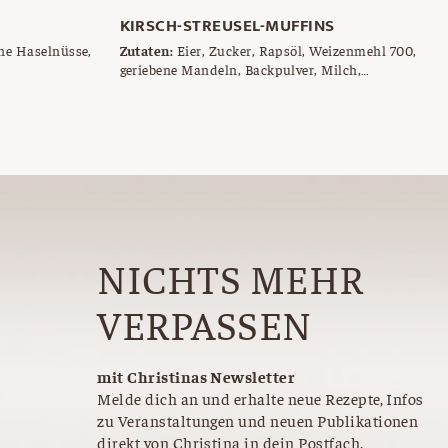
KIRSCH-STREUSEL-MUFFINS
ne Haselnüsse,
Zutaten:
Eier, Zucker, Rapsöl, Weizenmehl 700,
geriebene Mandeln, Backpulver, Milch,
Semmelbrösel, entsteinte Kirschen, Butter,
Weizenmehl , Muffinblech, Butter und Mehl für
die Form oder Papierförmchen
NICHTS MEHR
VERPASSEN
mit Christinas Newsletter
Melde dich an und erhalte neue Rezepte, Infos
zu Veranstaltungen und neuen Publikationen
direkt von Christina in dein Postfach.