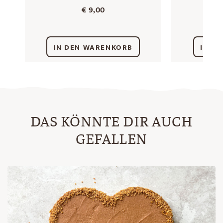
3 x 1
€
9,00
IN DEN WARENKORB
IN D
DAS KÖNNTE DIR AUCH
GEFALLEN