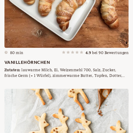
80 min
4.9
bei
90
Bewertungen
VANILLEHÖRNCHEN
Zutaten:
lauwarme Milch, Ei, Weizenmehl 700, Salz, Zucker,
frische Germ (= 1 Würfel), zimmerwarme Butter, Topfen, Dotter,
Staubzucker, Vanillezucker, Maizena, Ei zum Bestreichen,
Mandelblättchen zum Bestreuen