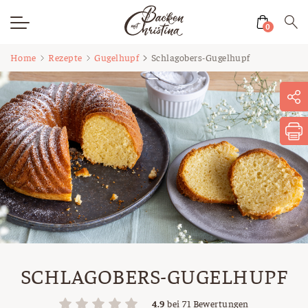
0
Zum
Home
Rezepte
Gugelhupf
Schlagobers-Gugelhupf
Inhalt
springen
SCHLAGOBERS-GUGELHUPF
4.9
bei
71
Bewertungen