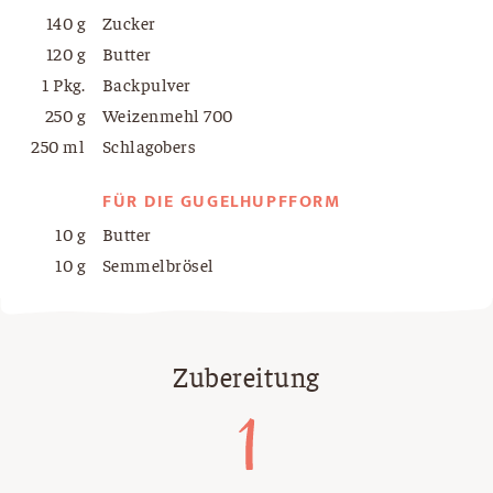
140 g
Zucker
120 g
Butter
1 Pkg.
Backpulver
250 g
Weizenmehl 700
250 ml
Schlagobers
FÜR DIE GUGELHUPFFORM
10 g
Butter
10 g
Semmelbrösel
Zubereitung