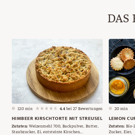
DAS 
120 min
4.4
bei
27
Bewertungen
20 min
HIMBEER KIRSCHTORTE MIT STREUSEL
LEMON CU
Zutaten:
Weizenmehl 700, Backpulver, Butter,
Zutaten:
Bio-Z
Staubzucker, Ei, entsteinte Kirschen,
Zucker, Eier,