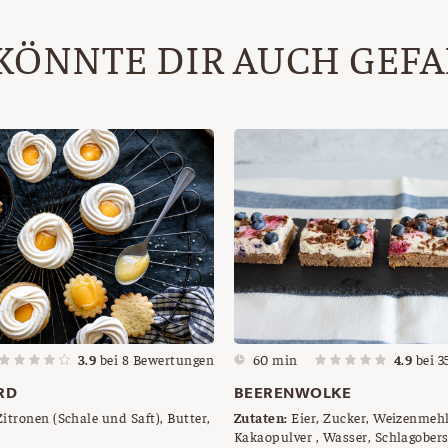
KÖNNTE DIR AUCH GEF
3.9
bei
8
Bewertungen
60 min
4.9
bei
3
RD
BEERENWOLKE
itronen (Schale und Saft), Butter,
Zutaten:
Eier, Zucker, Weizenmehl
Kakaopulver , Wasser, Schlagober