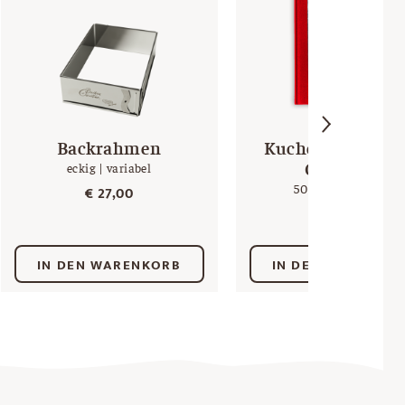
Backrahmen
Kuchen backen m
Christina
eckig | variabel
50 Kuchenrezepte
€
27,00
€
29,90
IN DEN WARENKORB
IN DEN WARENKO