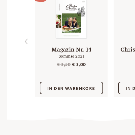
Magazin Nr. 14
Chri
Sommer 2021
Ursprünglicher
Aktueller
€
3,50
€
3,00
Preis
Preis
war:
ist:
€ 3,50
€ 3,00.
IN DEN WARENKORB
IN 