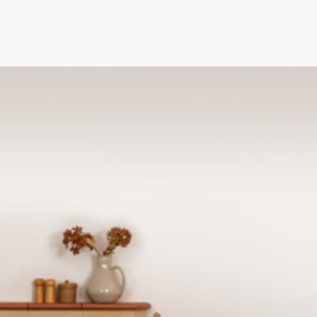
, Vanillezucker, Staubzucker , Hi
Heidelbeeren, Schokospäne