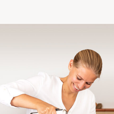
Himbeeren, Vanillepuddingpulver, Kirschsaft,
Zucker, geriebene Nüsse