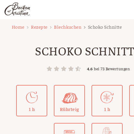
Zum
Home
Rezepte
Blechkuchen
Schoko Schnitte
Inhalt
springen
SCHOKO SCHNIT
4.6
bei
73
Bewertungen
1 h
Rührteig
1 h