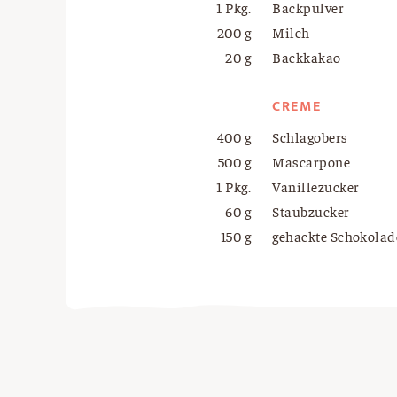
1 Pkg.
Backpulver
200 g
Milch
20 g
Backkakao
CREME
400 g
Schlagobers
500 g
Mascarpone
1 Pkg.
Vanillezucker
60 g
Staubzucker
150 g
gehackte Schokolad