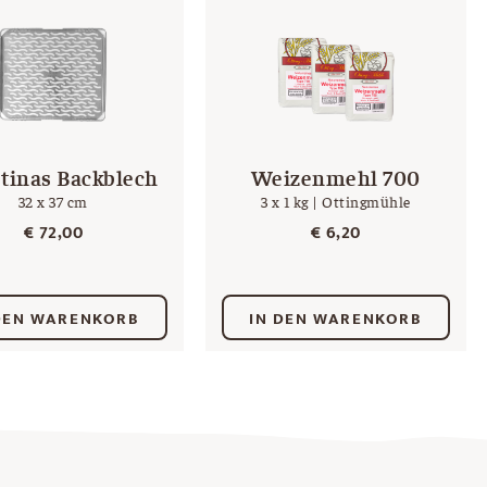
stinas Backblech
Weizenmehl 700
32 x 37 cm
3 x 1 kg | Ottingmühle
€
72,00
€
6,20
DEN WARENKORB
IN DEN WARENKORB