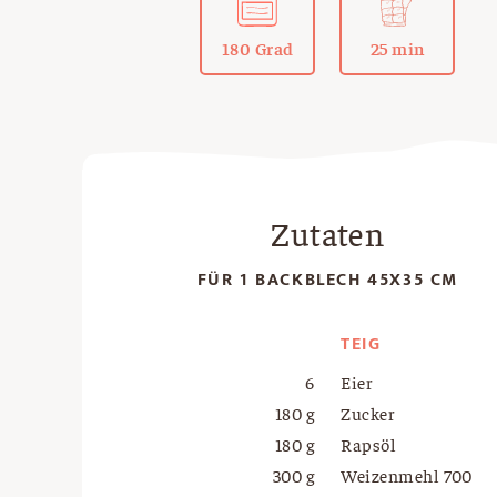
180 Grad
25 min
Zutaten
FÜR 1 BACKBLECH 45X35 CM
TEIG
6
Eier
180 g
Zucker
180 g
Rapsöl
300 g
Weizenmehl 700