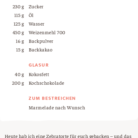
230 g
Zucker
115 g
Öl
125 g
Wasser
450 g
Weizenmehl 700
16 g
Backpulver
15 g
Backkakao
GLASUR
40 g
Kokosfett
200 g
Kochschokolade
ZUM BESTREICHEN
Marmelade nach Wunsch
Heute hab ich eine Zebratorte für euch gebacken – und das