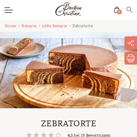
0
Zum
Home
Rezepte
süße Rezepte
Zebratorte
Inhalt
springen
ZEBRATORTE
4.1
bei
19
Bewertungen