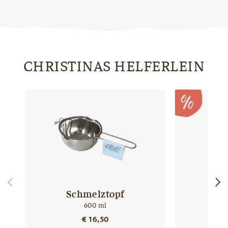
CHRISTINAS HELFERLEIN
Schmelztopf
Mag
600 ml
S
€
16,50
€