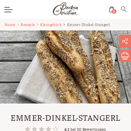
0
Zum
Home
Rezepte
Kleingebäck
Emmer-Dinkel-Stangerl
Inhalt
springen
EMMER-DINKEL-STANGERL
4.1
bei
30
Bewertungen