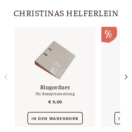
CHRISTINAS HELFERLEIN
Ringordner
Mag
für Rezeptsammlung
S
€
9,00
€
IN DEN WARENKORB
IN D