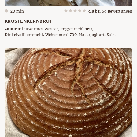
20 min
4.8
bei
64
Bewertungen
KRUSTENKERNBROT
Zutaten:
lauwarmes Wasser, Roggenmehl 960,
Dinkelvollkornmehl, Weizenmehl 700, Naturjoghurt, Salz,
Brotgewürz, Germ, Sesam, Haferflocken, Leinsamen