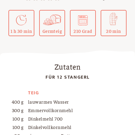
1 h 30 min
Germteig
210 Grad
20 min
Zutaten
FÜR 12 STANGERL
TEIG
400 g
lauwarmes Wasser
300 g
Emmervollkornmehl
100 g
Dinkelmehl 700
100 g
Dinkelvollkornmehl