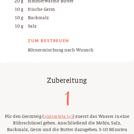
20 g
zimmerwarme Butter
10 g
frische Germ
10 g
Backmalz
10 g
Salz
ZUM BESTREUEN
Körnermischung nach Wunsch
Zubereitung
Für den Germteig (
>Germteig 1×1
) zuerst das Wasser in eine
Rührschüssel geben. Anschließend die Mehle, Salz,
Backmalz, Germ und die Butter dazugeben. 5-10 Minuten