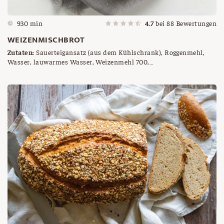
930 min
4.7
bei
88
Bewertungen
WEIZENMISCHBROT
Zutaten:
Sauerteigansatz (aus dem Kühlschrank), Roggenmehl,
Wasser, lauwarmes Wasser, Weizenmehl 700,
Weizenvollkornmehl, Roggenmehl 960, Salz, Brotgewürz, Sauerteig
(= Vorteig), Gärkörbchen, Roggenmehl zum Besieben