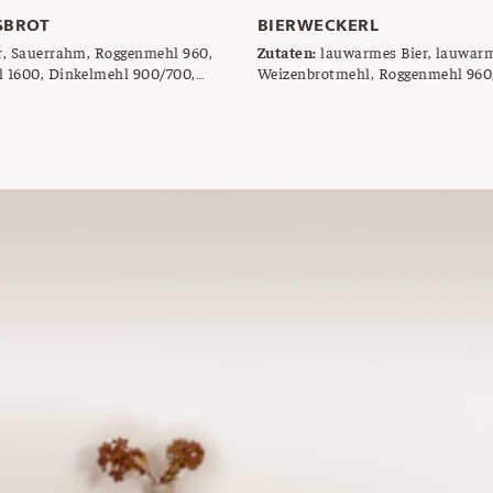
SBROT
BIERWECKERL
, Sauerrahm, Roggenmehl 960,
Zutaten:
lauwarmes Bier, lauwarm
 1600, Dinkelmehl 900/700,
Weizenbrotmehl, Roggenmehl 960, 
, Dinkelvollkornmehl, Saaten
Germ, Bier, Roggenmehl zum Besi
Leinsamen, Sonnenblumenkerne),
erm