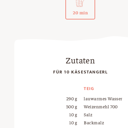
20 min
Zutaten
FÜR 10 KÄSESTANGERL
TEIG
290 g
lauwarmes Wasser
500 g
Weizenmehl 700
10 g
Salz
10 g
Backmalz