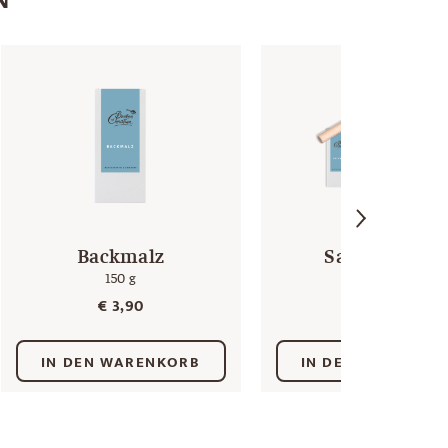
Backmalz
Salzstangerl
150 g
Backpaket
€
3,90
€
15,00
IN DEN WARENKORB
IN DEN WARENKO