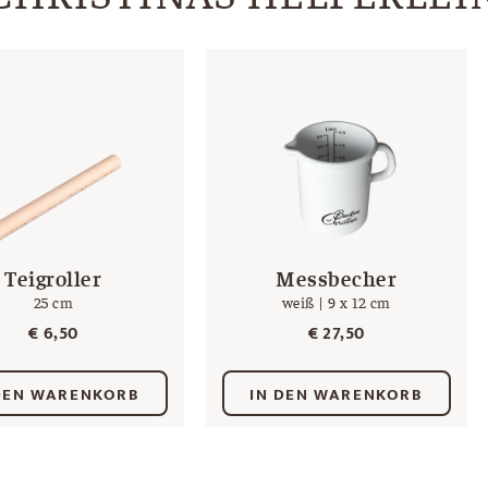
Teigroller
Messbecher
25 cm
weiß | 9 x 12 cm
€
6,50
€
27,50
DEN WARENKORB
IN DEN WARENKORB