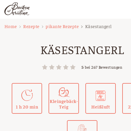
Zum
Home
Rezepte
pikante Rezepte
Käsestangerl
Inhalt
springen
KÄSESTANGERL
5
bei
267
Bewertungen
Kleingebäck-
1 h 20 min
Teig
Heißluft
2