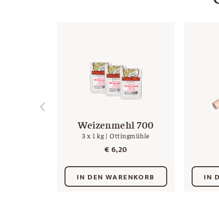
Weizenmehl 700
3 x 1 kg | Ottingmühle
€
6,20
IN DEN WARENKORB
IN 