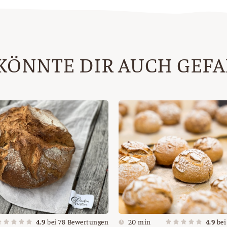
KÖNNTE DIR AUCH GEF
4.9
bei
78
Bewertungen
20 min
4.9
be