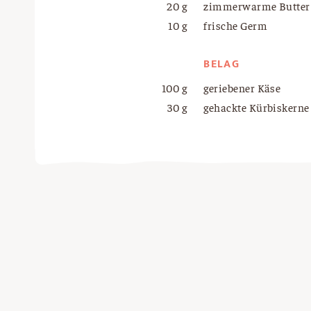
20 g
zimmerwarme Butter
10 g
frische Germ
BELAG
100 g
geriebener Käse
30 g
gehackte Kürbiskerne