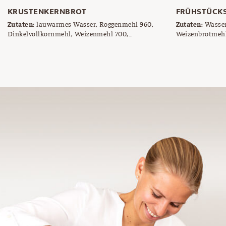
KRUSTENKERNBROT
FRÜHSTÜCK
Zutaten:
lauwarmes Wasser, Roggenmehl 960,
Zutaten:
Wasser
Dinkelvollkornmehl, Weizenmehl 700,
Weizenbrotmehl
Naturjoghurt, Salz, Brotgewürz, Germ, Sesam,
Weizenmehl 700
Haferflocken, Leinsamen
Reste (Sesam, 
Salz, frische G