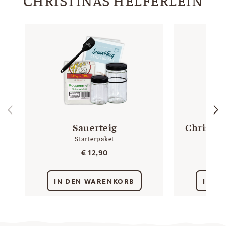
Sauerteig
Christin
Starterpaket
€
12,90
IN DEN WARENKORB
IN D