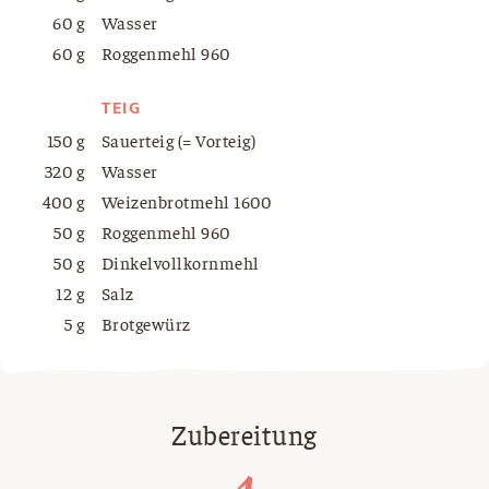
60 g
Wasser
60 g
Roggenmehl 960
TEIG
150 g
Sauerteig (= Vorteig)
320 g
Wasser
400 g
Weizenbrotmehl 1600
50 g
Roggenmehl 960
50 g
Dinkelvollkornmehl
12 g
Salz
5 g
Brotgewürz
Zubereitung