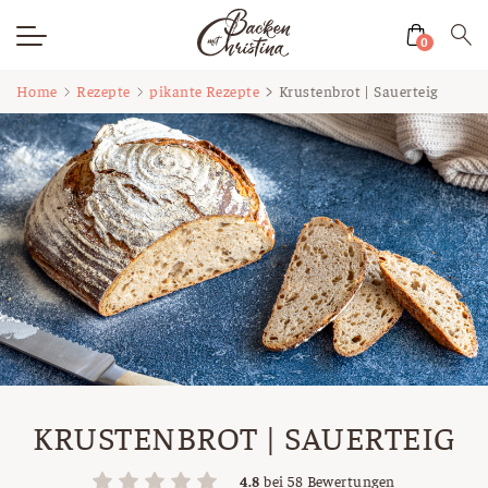
0
Zum
Home
Rezepte
pikante Rezepte
Krustenbrot | Sauerteig
Inhalt
springen
KRUSTENBROT | SAUERTEIG
4.8
bei
58
Bewertungen