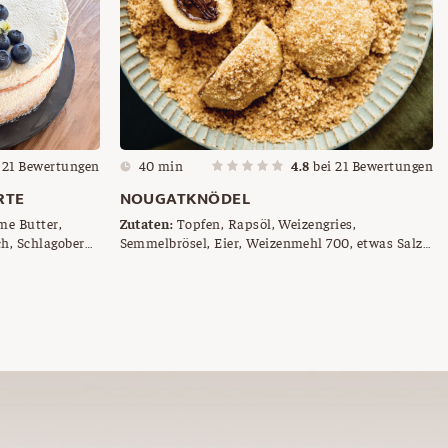
i
21
Bewertungen
40 min
4.8
bei
21
Bewertungen
RTE
NOUGATKNÖDEL
me Butter,
Zutaten:
Topfen, Rapsöl, Weizengries,
Semmelbrösel, Eier, Weizenmehl 700, etwas Salz,
itrone (Saft),
Nougatpralinen, Butter, Zimt