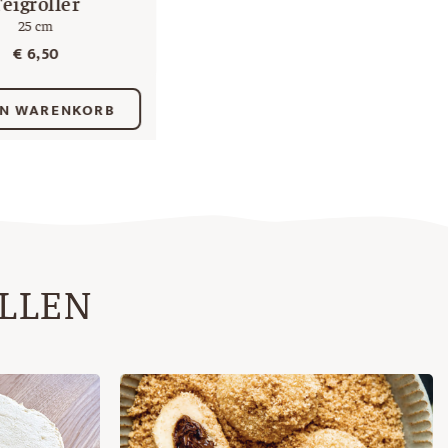
Teigroller
25 cm
€
6,50
EN WARENKORB
ALLEN