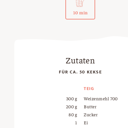
10 min
Zutaten
FÜR CA. 50 KEKSE
TEIG
300 g
Weizenmehl 700
200 g
Butter
80 g
Zucker
1
Ei