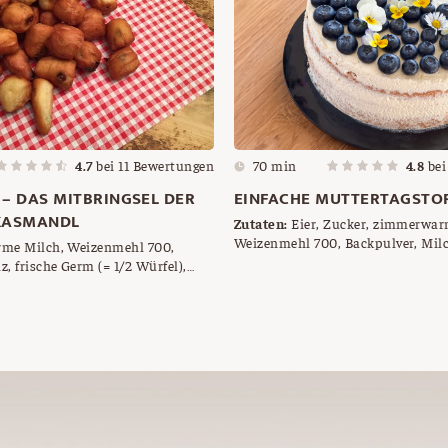
4.7
bei
11
Bewertungen
70 min
4.8
be
– DAS MITBRINGSEL DER
EINFACHE MUTTERTAGSTO
KASMANDL
Zutaten:
Eier, Zucker, zimmerwar
Weizenmehl 700, Backpulver, Milch, Schlagobers,
me Milch, Weizenmehl 700,
Sahnesteif, Topfen, Staubzucker, Z
lz, frische Germ (= 1/2 Würfel),
Vanillezucker, Schwarzbeeren
er Butterschmalz zum