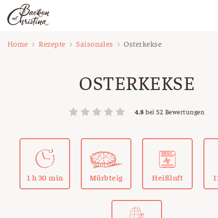
Zum
Home
Rezepte
Saisonales
Osterkekse
Inhalt
springen
OSTERKEKSE
4.8
bei
52
Bewertungen
1 h 30 min
Mürbteig
Heißluft
1