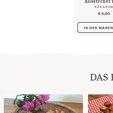
Ausstecher
6,3 x 6,0 c
€
4,00
IN DEN WARE
DAS 