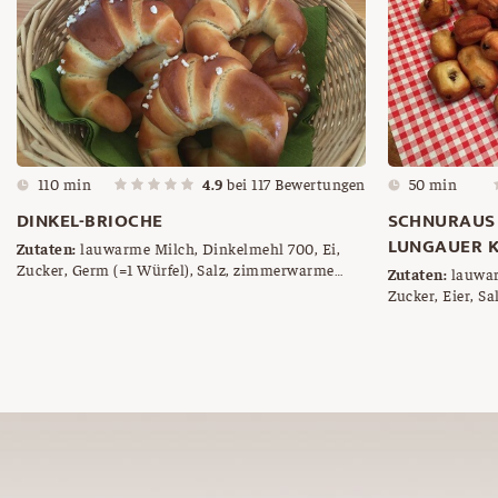
110 min
4.9
bei
117
Bewertungen
50 min
DINKEL-BRIOCHE
SCHNURAUS 
LUNGAUER 
Zutaten:
lauwarme Milch, Dinkelmehl 700, Ei,
Zucker, Germ (=1 Würfel), Salz, zimmerwarme
Zutaten:
lauwar
Butter, Ei zum Bestreichen, Hagelzucker
Zucker, Eier, Sa
Rosinen, Öl od
Herausbacken