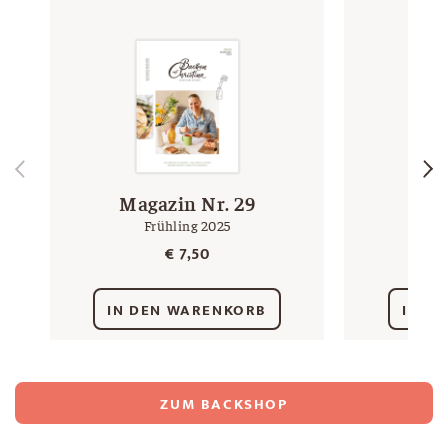
Magazin Nr. 29
Kr
Frühling 2025
1 k
€
7,50
IN DEN WARENKORB
IN D
ZUM BACKSHOP